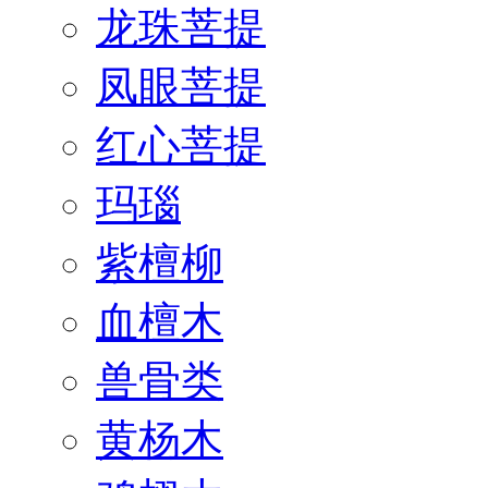
龙珠菩提
凤眼菩提
红心菩提
玛瑙
紫檀柳
血檀木
兽骨类
黄杨木