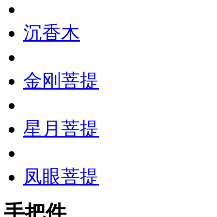
沉香木
金刚菩提
星月菩提
凤眼菩提
手把件