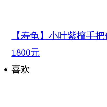
【寿龟】小叶紫檀手把
1800元
喜欢