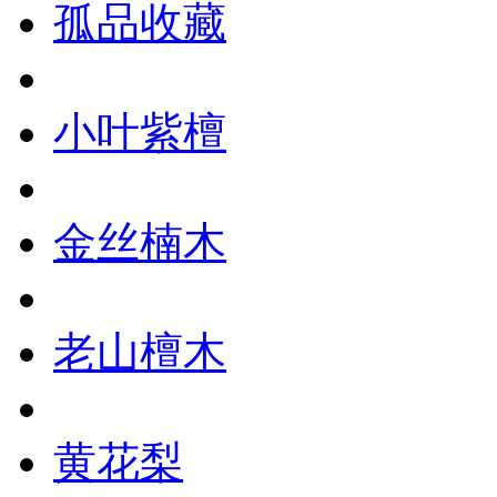
孤品收藏
小叶紫檀
金丝楠木
老山檀木
黄花梨