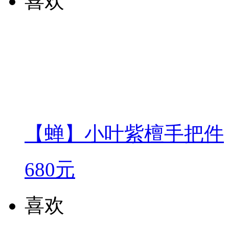
喜欢
【蝉】小叶紫檀手把件
680元
喜欢