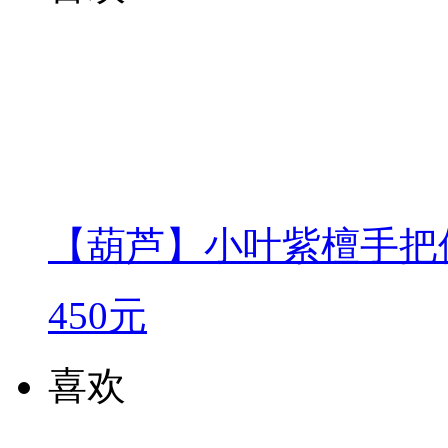
【葫芦】小叶紫檀手把
450元
喜欢