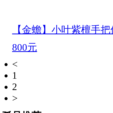
【金蟾】小叶紫檀手把
800元
<
1
2
>