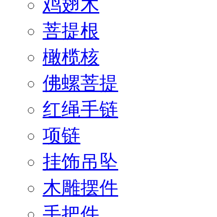
鸡翅木
菩提根
橄榄核
佛螺菩提
红绳手链
项链
挂饰吊坠
木雕摆件
手把件