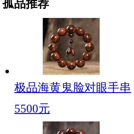
孤品推荐
极品海黄鬼脸对眼手串
5500元