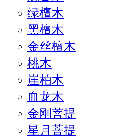
绿檀木
黑檀木
金丝檀木
桃木
崖柏木
血龙木
金刚菩提
星月菩提