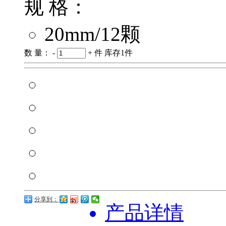
规 格：
20mm/12颗
数 量：
-
+
件
库存
1
件
分享到：
产品详情