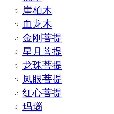
崖柏木
血龙木
金刚菩提
星月菩提
龙珠菩提
凤眼菩提
红心菩提
玛瑙