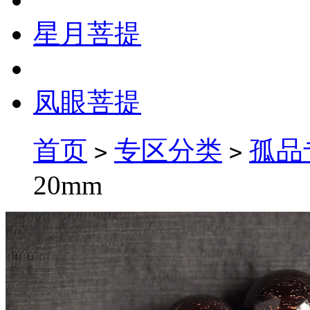
星月菩提
凤眼菩提
首页
专区分类
孤品
>
>
20mm