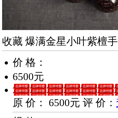
收藏
爆满金星小叶紫檀手串
价 格：
6500元
原 价：
6500元
评 价：