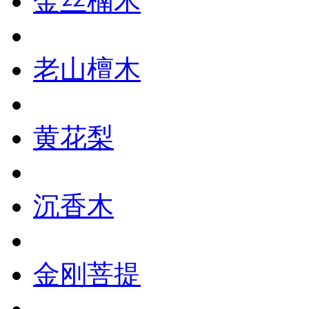
金丝楠木
老山檀木
黄花梨
沉香木
金刚菩提