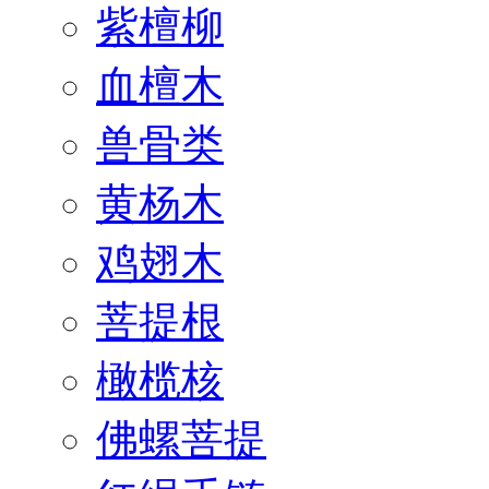
紫檀柳
血檀木
兽骨类
黄杨木
鸡翅木
菩提根
橄榄核
佛螺菩提