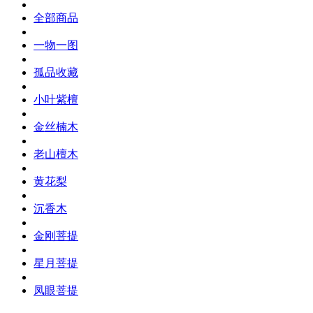
全部商品
一物一图
孤品收藏
小叶紫檀
金丝楠木
老山檀木
黄花梨
沉香木
金刚菩提
星月菩提
凤眼菩提