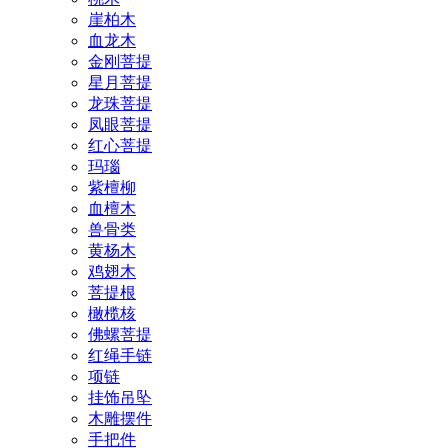
崖柏木
血龙木
金刚菩提
星月菩提
龙珠菩提
凤眼菩提
红心菩提
玛瑙
紫檀柳
血檀木
兽骨类
黄杨木
鸡翅木
菩提根
橄榄核
佛螺菩提
红绳手链
项链
挂饰吊坠
木雕摆件
手把件