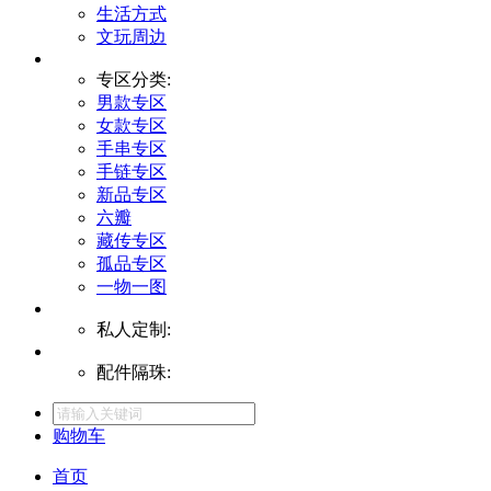
生活方式
文玩周边
专区分类:
男款专区
女款专区
手串专区
手链专区
新品专区
六瓣
藏传专区
孤品专区
一物一图
私人定制:
配件隔珠:
购物车
首页