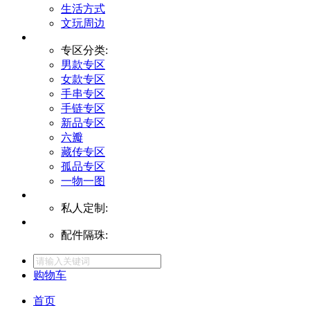
生活方式
文玩周边
专区分类:
男款专区
女款专区
手串专区
手链专区
新品专区
六瓣
藏传专区
孤品专区
一物一图
私人定制:
配件隔珠:
购物车
首页