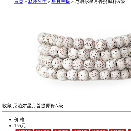
首页
材质分类
星月菩提
尼泊尔星月菩提原籽A级
>
>
>
收藏
尼泊尔星月菩提原籽A级
价 格：
155元