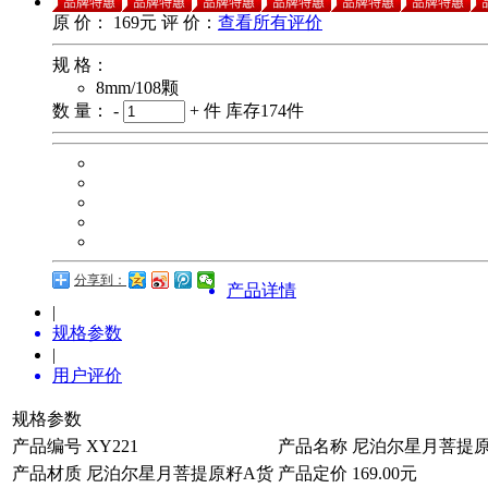
原 价：
169元
评 价：
查看所有评价
规 格：
8mm/108颗
数 量：
-
+
件
库存
174
件
分享到：
产品详情
|
规格参数
|
用户评价
规格参数
产品编号
XY221
产品名称
尼泊尔星月菩提
产品材质
尼泊尔星月菩提原籽A货
产品定价
169.00元