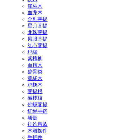
崖柏木
血龙木
金刚菩提
星月菩提
龙珠菩提
凤眼菩提
红心菩提
玛瑙
紫檀柳
血檀木
兽骨类
黄杨木
鸡翅木
菩提根
橄榄核
佛螺菩提
红绳手链
项链
挂饰吊坠
木雕摆件
手把件