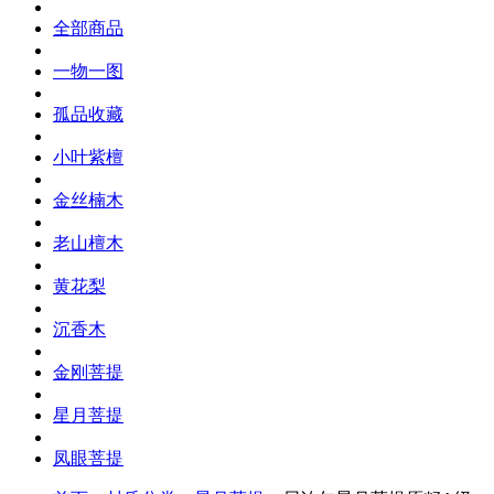
全部商品
一物一图
孤品收藏
小叶紫檀
金丝楠木
老山檀木
黄花梨
沉香木
金刚菩提
星月菩提
凤眼菩提