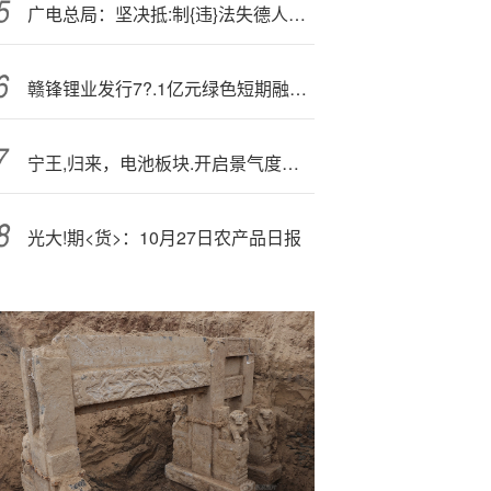
广电总局：坚决抵:制{违}法失德人员，坚决治理天价片酬
赣锋锂业发行7?.1亿元绿色短期融资券
宁王,归来，电池板块.开启景气度上行
光大!期<货>：10月27日农产品日报