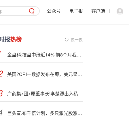
公众号
电子报
客户端
时报
热榜
换一换
金盘科:技盘中涨近14% 前8个月我国变压器出口额增超5成
美国?CPI—数据发布在即，美元显现看涨信号
广药集<团>原董事长!李楚源出入私人会所、让下属企业给其买车被通报
巨头宣.布千倍计划，多只激光股涨停？