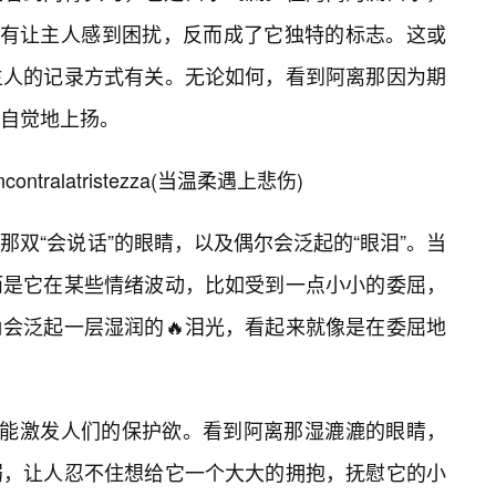
没有让主人感到困扰，反而成了它独特的标志。这或
主人的记录方式有关。无论如何，看到阿离那因为期
自觉地上扬。
ncontralatristezza(当温柔遇上悲伤)
那双“会说话”的眼睛，以及偶尔会泛起的“眼泪”。当
而是它在某些情绪波动，比如受到一点小小的委屈，
会泛起一层湿润的🔥泪光，看起来就像是在委屈地
就能激发人们的保护欲。看到阿离那湿漉漉的眼睛，
弱，让人忍不住想给它一个大大的拥抱，抚慰它的小