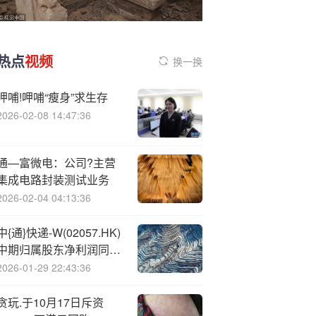
热点
视频
换一换
呷哺!呷哺“瘦身”求生存
2026-02-08 14:47:36
通—富微电：公司?主营
集成电路封装测试业务
2026-02-04 04:13:36
中{通}快递-W(02057.HK)
中期归属股东净利润同比
降2.6%至39.32亿元 派息
2026-01-29 22:43:36
0.3美元
贪玩.于10月17日斥资