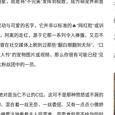
星，就是将“不完美”发挥到极致，成为萌宠界新晋
动与可爱的名字，它并非以标准的🔥“网红脸”或训
相反，阿离的走红，源于它那一系列令人捧腹、又忍不
你曾在社交媒体上刷到过那些“翻白眼翻到天际”、“口
惹人怜”的宠物图片或视频，那么你很有可能已经“见
大粉丝团中的一员。
”绝对是当仁不让的C位。这可不是那种愤怒或不屑的
的、混合着一丝无奈、一丝委屈、又有一点点小傲娇
全神贯注地看着主人吃零食，而零食就是不给你的时