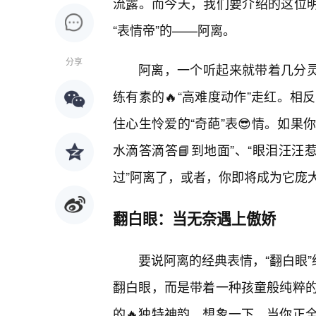
流露。而今天，我们要介绍的这位明
“表情帝”的——阿离。
分享
阿离，一个听起来就带着几分灵
练有素的🔥“高难度动作”走红。
住心生怜爱的“奇葩”表😎情。如果
水滴答滴答📘到地面”、“眼泪汪汪
过”阿离了，或者，你即将成为它庞
翻白眼：当无奈遇上傲娇
要说阿离的经典表情，“翻白眼
翻白眼，而是带着一种孩童般纯粹
的🔥独特神韵。想象一下，当你正