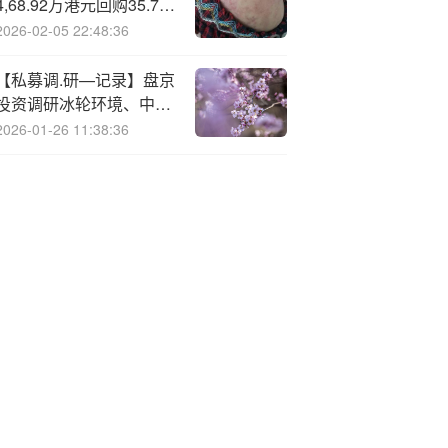
4,68.92万港元回购35.72
万股
2026-02-05 22:48:36
【私募调.研—记录】盘京
投资调研冰轮环境、中矿
资源
2026-01-26 11:38:36